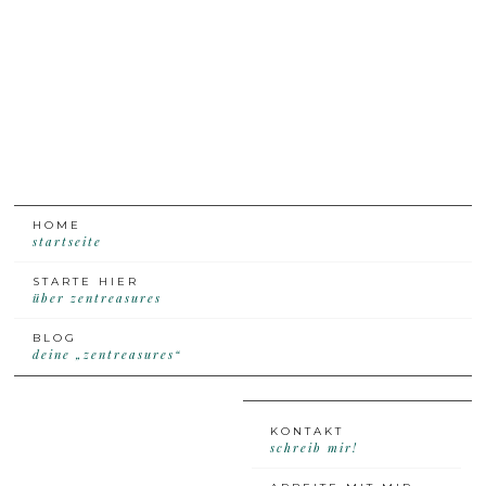
Skip
Skip
Skip
Skip
to
to
to
to
primary
content
primary
footer
navigation
sidebar
HOME
startseite
STARTE HIER
über zentreasures
BLOG
deine „zentreasures“
KONTAKT
schreib mir!