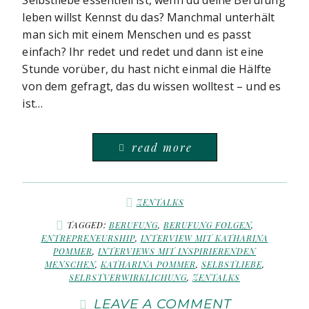
Selbstliebe essentiell ist, wenn du deine Berufung
leben willst Kennst du das? Manchmal unterhält
man sich mit einem Menschen und es passt
einfach? Ihr redet und redet und dann ist eine
Stunde vorüber, du hast nicht einmal die Hälfte
von dem gefragt, das du wissen wolltest – und es
ist…
read more
ZENTALKS
TAGGED:
BERUFUNG
,
BERUFUNG FOLGEN
,
ENTREPRENEURSHIP
,
INTERVIEW MIT KATHARINA
POMMER
,
INTERVIEWS MIT INSPIRIERENDEN
MENSCHEN
,
KATHARINA POMMER
,
SELBSTLIEBE
,
SELBSTVERWIRKLICHUNG
,
ZENTALKS
LEAVE A COMMENT