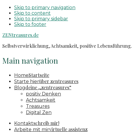
Skip to primary navigation
Skip to content
Skip to primary sidebar
Skip to footer
ZENtreasures.de
Selbstverwirklichung, Achtsamkeit, positive Lebensführung. 
Main navigation
Startseite
Home
über zentreasures
Starte hier
deine „zentreasures“
Blog
positiv Denken
Achtsamkeit
Treasures
Digital Zen
schreib mir!
Kontakt
virtuelle assistenz
Arbeite mit mir