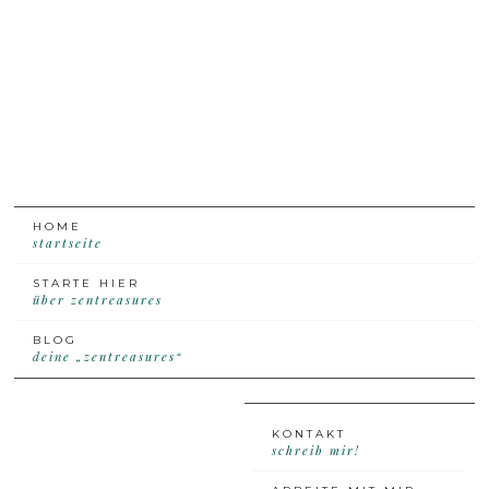
Skip
Skip
Skip
Skip
to
to
to
to
primary
content
primary
footer
navigation
sidebar
HOME
startseite
STARTE HIER
über zentreasures
BLOG
deine „zentreasures“
KONTAKT
schreib mir!