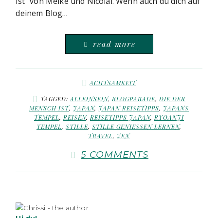
ist” von Meike und Nicolai. Wenn auch du dich auf
deinem Blog…
read more
ACHTSAMKEIT
TAGGED:
ALLEINSEIN
,
BLOGPARADE
,
DIE DER
MENSCH IST
,
JAPAN
,
JAPAN REISETIPPS
,
JAPANS
TEMPEL
,
REISEN
,
REISETIPPS JAPAN
,
RYOANJI
TEMPEL
,
STILLE
,
STILLE GENIESSEN LERNEN
,
TRAVEL
,
ZEN
5 COMMENTS