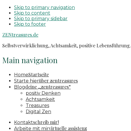
Skip to primary navigation
Skip to content
Skip to primary sidebar
Skip to footer
ZENtreasures.de
Selbstverwirklichung, Achtsamkeit, positive Lebensführung. 
Main navigation
Startseite
Home
über zentreasures
Starte hier
deine „zentreasures“
Blog
positiv Denken
Achtsamkeit
Treasures
Digital Zen
schreib mir!
Kontakt
virtuelle assistenz
Arbeite mit mir