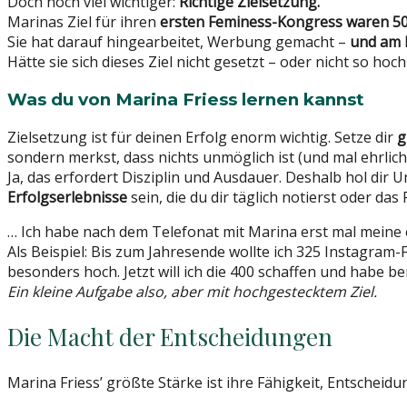
Doch noch viel wichtiger:
Richtige Zielsetzung.
Marinas Ziel für ihren
ersten Feminess-Kongress waren 5
Sie hat darauf hingearbeitet, Werbung gemacht –
und am 
Hätte sie sich dieses Ziel nicht gesetzt – oder nicht so h
Was du von Marina Friess lernen kannst
Zielsetzung ist für deinen Erfolg enorm wichtig. Setze dir
g
sondern merkst, dass nichts unmöglich ist (und mal ehrlich 
Ja, das erfordert Disziplin und Ausdauer. Deshalb hol dir
Erfolgserlebnisse
sein, die du dir täglich notierst oder da
… Ich habe nach dem Telefonat mit Marina erst mal meine
Als Beispiel: Bis zum Jahresende wollte ich 325 Instagram
besonders hoch. Jetzt will ich die 400 schaffen und habe ber
Ein kleine Aufgabe also, aber mit hochgestecktem Ziel.
Die Macht der Entscheidungen
Marina Friess’ größte Stärke ist ihre Fähigkeit, Entscheidu