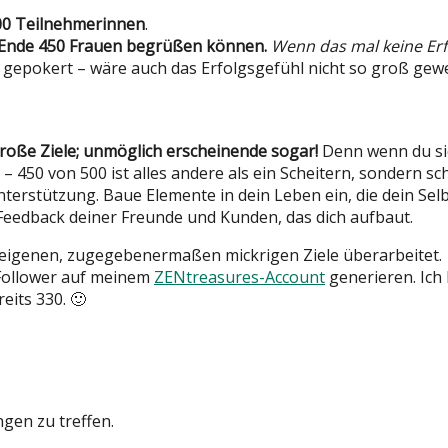
00 Teilnehmerinnen
.
Ende 450 Frauen begrüßen können.
Wenn das mal keine Erfo
och gepokert – wäre auch das Erfolgsgefühl nicht so groß gew
roße Ziele; unmöglich erscheinende sogar!
Denn wenn du sie
– 450 von 500 ist alles andere als ein Scheitern, sondern sc
 Unterstützung. Baue Elemente in dein Leben ein, die dein S
s Feedback deiner Freunde und Kunden, das dich aufbaut.
 eigenen, zugegebenermaßen mickrigen Ziele überarbeitet.
-Follower auf meinem
ZENtreasures-Account
generieren. Ich 
eits 330. 🙂
ngen zu treffen.